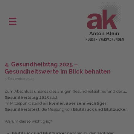
Skip
to
content
4. Gesundheitstag 2025 –
Gesundheitswerte im Blick behalten
3. Dezember 2025
Zum Abschluss unseres diesjährigen Gesundheitsjahres fand der
4.
Gesundheitstag 2025
statt.
Im Mittelpunkt stand ein
kleiner, aber sehr wichtiger
Gesundheitstest
: die Messung von
Blutdruck und Blutzucker
.
Warum das so wichtig ist?
Blutdruck und Blutzucker
gehören zu den zentralen