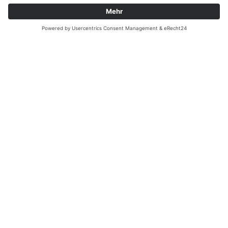
Wir lassen Sie nicht auf Ihrer Ware sitzen. Wir denken Logistik
ganzheitlich – zuverlässig, pünktlich und sicher. Profitieren Sie von
unserem weltweit erfahrenen Logistiknetzwerk. Das kommt an!
MEHR ERFAHREN