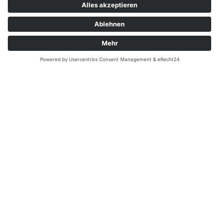
Unser erfahrenes Team unterstützt Sie bei der Entwicklung
passender
Verpackungslösungen
für Ihr Industriegut und sorgt für
reibungslose
Logistikprozesse
– von der Planung bis zur
Umsetzung.
BERATUNG ANFRAGEN
KONTAKT AUFNEHMEN