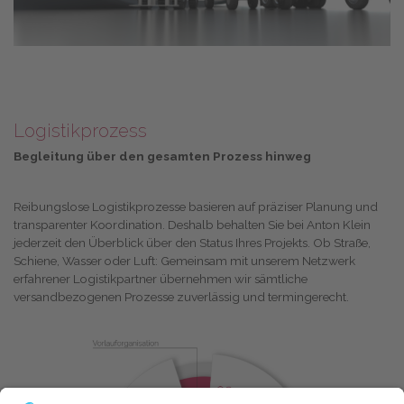
Logistikprozess
Begleitung über den gesamten Prozess hinweg
Reibungslose Logistikprozesse basieren auf präziser Planung und
transparenter Koordination. Deshalb behalten Sie bei Anton Klein
jederzeit den Überblick über den Status Ihres Projekts. Ob Straße,
Schiene, Wasser oder Luft: Gemeinsam mit unserem Netzwerk
erfahrener Logistikpartner übernehmen wir sämtliche
versandbezogenen Prozesse zuverlässig und termingerecht.