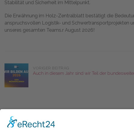
Stabilität und Sicherheit im Mittelpunkt.
Die Erwähnung im Holz-Zentralblatt bestätigt die Bedeutu
anspruchsvollen Logistik- und Schwertransportprojekten un
unseres gesamten Teams.r August 2026!
Post
VORIGER BEITRAG
Auch in diesem Jahr sind wir Teil der bundeswe
navigation