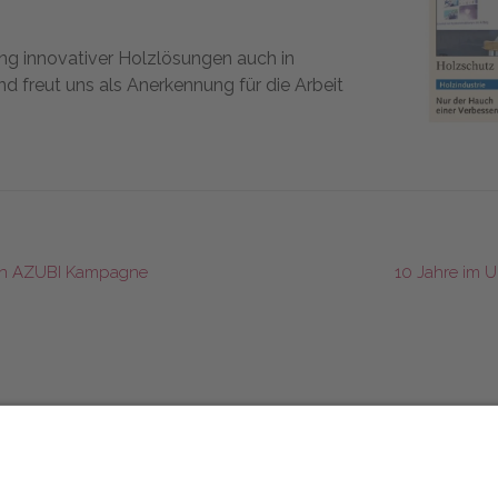
ng innovativer Holzlösungen auch in
d freut uns als Anerkennung für die Arbeit
iten AZUBI Kampagne
10 Jahre im 